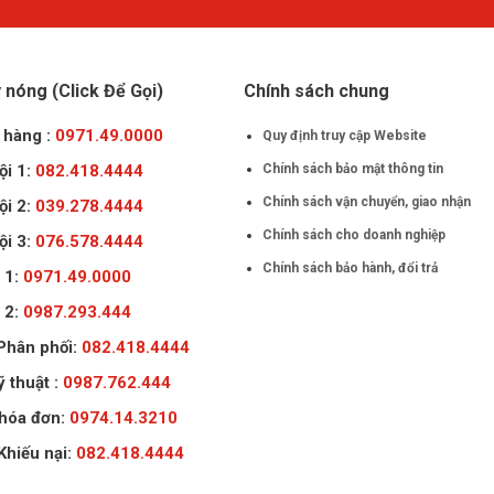
nóng (Click Để Gọi)
Chính sách chung
 hàng :
0971.49.0000
Quy định truy cập Website
ội 1:
082.418.4444
Chính sách bảo mật thông tin
Chính sách vận chuyển, giao nhận
ội 2:
039.278.4444
Chính sách cho doanh nghiệp
ội 3:
076.578.4444
Chính sách bảo hành, đổi trả
 1:
0971.49.0000
 2:
0987.293.444
 Phân phối:
082.418.4444
ỹ thuật :
0987.762.444
 hóa đơn:
0974.14.3210
Khiếu nại:
082.418.4444