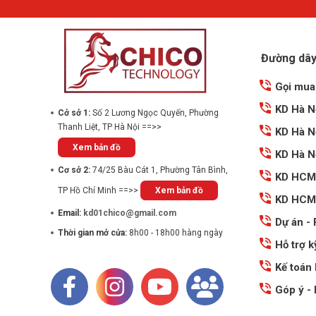
Đường dây 
Gọi mua
KD Hà N
Cở sở 1:
Số 2 Lương Ngọc Quyến, Phường
Thanh Liệt, TP Hà Nội ==>>
KD Hà N
Xem bản đồ
KD Hà N
Cơ sở 2:
74/25 Bàu Cát 1, Phường Tân Bình,
KD HCM
TP Hồ Chí Minh ==>>
Xem bản đồ
KD HCM
Email:
kd01chico@gmail.com
Dự án -
Thời gian mở cửa:
8h00 - 18h00 hàng ngày
Hỗ trợ k
Kế toán
Góp ý - 