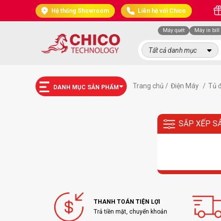
Hệ thống Showroom
Liên hệ với Chico
Máy quét
Máy in bill
Tất cả danh mục
Trang chủ /
Điện Máy
/
Tủ 
DANH MỤC SẢN PHẨM
SẮP XẾP S
THANH TOÁN TIỆN LỢI
Trả tiền mặt, chuyển khoản