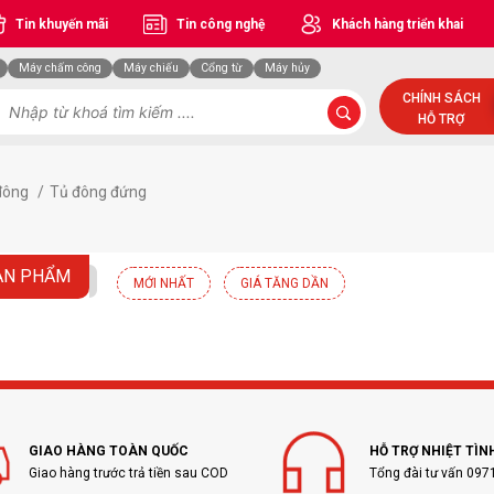
Tin khuyến mãi
Tin công nghệ
Khách hàng triển khai
Máy chấm công
Máy chiếu
Cổng từ
Máy hủy
CHÍNH SÁCH
HỖ TRỢ
đông
/
Tủ đông đứng
ẢN PHẨM
MỚI NHẤT
GIÁ TĂNG DẦN
GIAO HÀNG TOÀN QUỐC
HỖ TRỢ NHIỆT TÌN
Giao hàng trước trả tiền sau COD
Tổng đài tư vấn 097