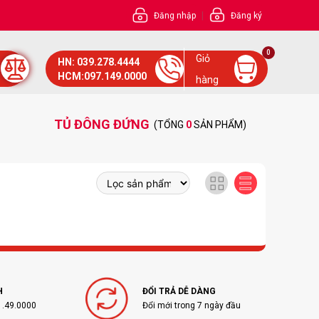
|
Đăng nhập
Đăng ký
0
Giỏ
HN: 039.278.4444
HCM:097.149.0000
hàng
TỦ ĐÔNG ĐỨNG
(TỔNG
0
SẢN PHẨM)
H
ĐỔI TRẢ DỄ DÀNG
1.49.0000
Đổi mới trong 7 ngày đầu