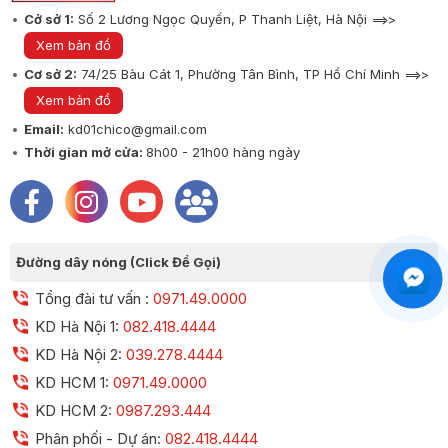
Cở sở 1:
Số 2 Lương Ngọc Quyến, P Thanh Liệt, Hà Nội ==>>
Xem bản đồ
Cơ sở 2:
74/25 Bàu Cát 1, Phường Tân Bình, TP Hồ Chí Minh ==>>
Xem bản đồ
Email:
kd01chico@gmail.com
Thời gian mở cửa:
8h00 - 21h00 hàng ngày
Đường dây nóng (Click Để Gọi)
Tổng đài tư vấn :
0971.49.0000
KD Hà Nội 1:
082.418.4444
KD Hà Nội 2:
039.278.4444
KD HCM 1:
0971.49.0000
KD HCM 2:
0987.293.444
Phân phối - Dự án:
082.418.4444