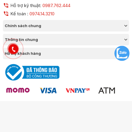
Hỗ trợ kỹ thuật:
0987.762.444
Kế toán :
0974.14.3210
Chính sách chung
Thông tin chung
Hỗ trợ khách hàng
Công ty TNHH Thương Mại Chico GPKD số 0109377420 Sở KH & ĐT
Thành phố Hà Nội.