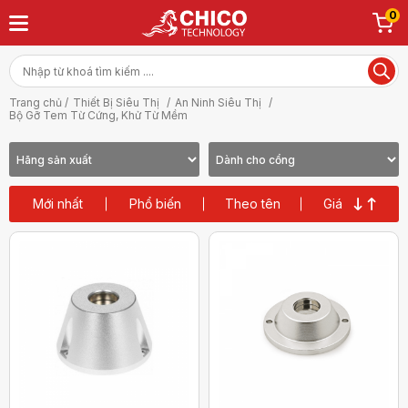
0
Trang chủ /
Thiết Bị Siêu Thị
/
An Ninh Siêu Thị
/
Bộ Gỡ Tem Từ Cứng, Khử Từ Mềm
Mới nhất
Phổ biến
Theo tên
Giá