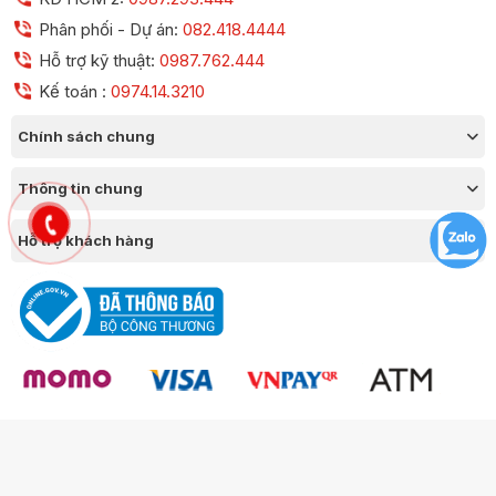
Phân phối - Dự án:
082.418.4444
Hỗ trợ kỹ thuật:
0987.762.444
Kế toán :
0974.14.3210
Chính sách chung
Thông tin chung
Hỗ trợ khách hàng
Công ty TNHH Thương Mại Chico GPKD số 0109377420 Sở KH & ĐT