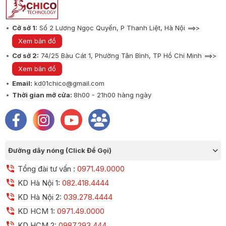
Cở sở 1:
Số 2 Lương Ngọc Quyến, P Thanh Liệt, Hà Nội ==>>
Xem bản đồ
Cơ sở 2:
74/25 Bàu Cát 1, Phường Tân Bình, TP Hồ Chí Minh ==>>
Xem bản đồ
Email:
kd01chico@gmail.com
Thời gian mở cửa:
8h00 - 21h00 hàng ngày
Đường dây nóng (Click Để Gọi)
Tổng đài tư vấn :
0971.49.0000
KD Hà Nội 1:
082.418.4444
KD Hà Nội 2:
039.278.4444
KD HCM 1:
0971.49.0000
KD HCM 2:
0987.293.444