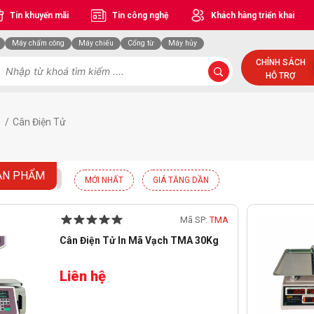
Tin khuyến mãi
Tin công nghệ
Khách hàng triển khai
Máy chấm công
Máy chiếu
Cổng từ
Máy hủy
CHÍNH SÁCH
HỖ TRỢ
ị
/
Cân Điện Tử
ẢN PHẨM
MỚI NHẤT
GIÁ TĂNG DẦN
Mã SP:
TMA
Cân Điện Tử In Mã Vạch TMA 30Kg
Liên hệ