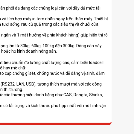
ân phối đa dạng các chủng loại cân với đầy đủ mức tải
 và tích hợp máy in tem nhãn ngay trên thân máy. Thiết bị
 tươi sống, rau củ quả trong các siêu thị và chuỗi cửa
u ngân và 1 mặt hướng về phía khách hàng) giúp hiển thị rõ
rọng lớn từ 30kg, 60kg, 100kg đến 300kg. Dòng cân này
s hoặc hộ kinh doanh nông sản.
 tiêu chuẩn đo lường chất lượng cao, cảm biến loadcell
số hay mờ chữ.
o cấp chống gỉ sét, chống nước và dễ dàng vệ sinh, đảm
ẩn (RS232, LAN, USB), tương thích mượt mà với các dòng
n thị trường.
ừ các thương hiệu danh tiếng như CAS, Rongta, Shinko,
n có tải trọng và kích thước phù hợp nhất với mô hình vận