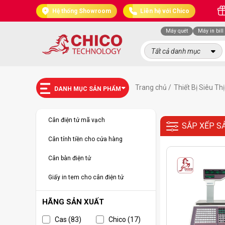
Hệ thống Showroom
Liên hệ với Chico
Máy quét
Máy in bill
Tất cả danh mục
Trang chủ /
Thiết Bị Siêu Th
DANH MỤC SẢN PHẨM
Cân điện tử mã vạch
SẮP XẾP S
Cân tính tiền cho cửa hàng
Cân bàn điện tử
Giấy in tem cho cân điện tử
HÃNG SẢN XUẤT
Cas (83)
Chico (17)