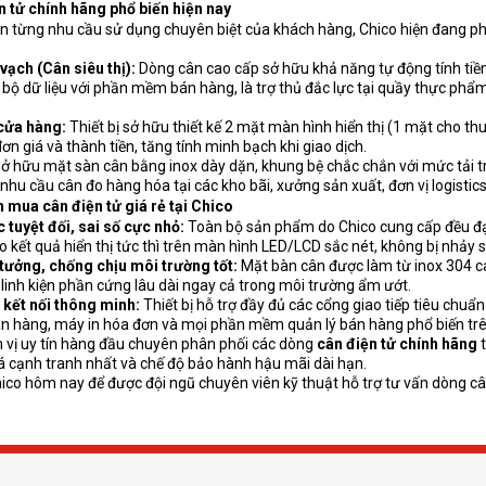
 tử chính hãng phổ biến hiện nay
n từng nhu cầu sử dụng chuyên biệt của khách hàng, Chico hiện đang ph
vạch (Cân siêu thị):
Dòng cân cao cấp sở hữu khả năng tự động tính tiền
g bộ dữ liệu với phần mềm bán hàng, là trợ thủ đắc lực tại quầy thực phẩm
 cửa hàng:
Thiết bị sở hữu thiết kế 2 mặt màn hình hiển thị (1 mặt cho th
ơn giá và thành tiền, tăng tính minh bạch khi giao dịch.
ở hữu mặt sàn cân bằng inox dày dặn, khung bệ chắc chắn với mức tải t
hu cầu cân đo hàng hóa tại các kho bãi, xưởng sản xuất, đơn vị logistic
n mua cân điện tử giá rẻ tại Chico
 tuyệt đối, sai số cực nhỏ:
Toàn bộ sản phẩm do Chico cung cấp đều đạt
 kết quả hiển thị tức thì trên màn hình LED/LCD sắc nét, không bị nhảy 
ý tưởng, chống chịu môi trường tốt:
Mặt bàn cân được làm từ inox 304 ca
 linh kiện phần cứng lâu dài ngay cả trong môi trường ẩm ướt.
i kết nối thông minh:
Thiết bị hỗ trợ đầy đủ các cổng giao tiếp tiêu chu
n hàng
, máy in hóa đơn và mọi phần mềm quản lý bán hàng phổ biến trê
n vị uy tín hàng đầu chuyên phân phối các dòng
cân điện tử chính hãng
t
giá cạnh tranh nhất và chế độ bảo hành hậu mãi dài hạn.
hico hôm nay để được đội ngũ chuyên viên kỹ thuật hỗ trợ tư vấn dòng câ