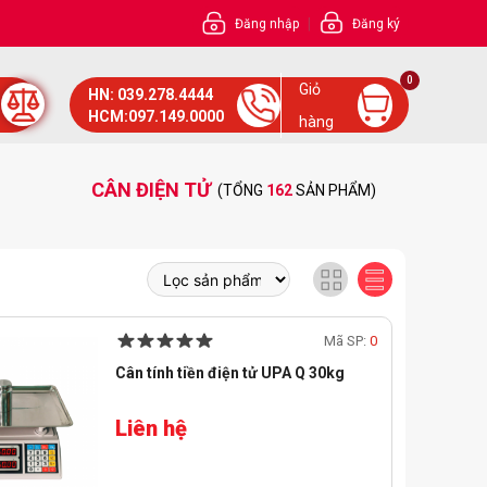
|
Đăng nhập
Đăng ký
0
Giỏ
HN: 039.278.4444
HCM:097.149.0000
hàng
CÂN ĐIỆN TỬ
(TỔNG
162
SẢN PHẨM)
Mã SP:
0
Cân tính tiền điện tử UPA Q 30kg
Liên hệ