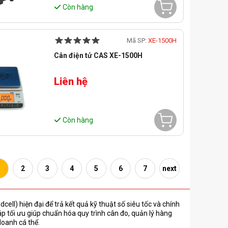
Còn hàng
Mã SP:
XE-1500H
Cân điện tử CAS XE-1500H
Liên hệ
Còn hàng
1
2
3
4
5
6
7
next
cell) hiện đại để trả kết quả kỹ thuật số siêu tốc và chính
háp tối ưu giúp chuẩn hóa quy trình cân đo, quản lý hàng
doanh cá thể.