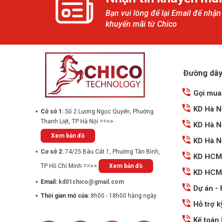
Bạn vui lòng để lại Email để nhận
khuyến mãi từ Chico
Đường dây 
Gọi mua
KD Hà N
Cở sở 1:
Số 2 Lương Ngọc Quyến, Phường
Thanh Liệt, TP Hà Nội ==>>
KD Hà N
Xem bản đồ
KD Hà N
Cơ sở 2:
74/25 Bàu Cát 1, Phường Tân Bình,
KD HCM
TP Hồ Chí Minh ==>>
Xem bản đồ
KD HCM
Email:
kd01chico@gmail.com
Dự án -
Thời gian mở cửa:
8h00 - 18h00 hàng ngày
Hỗ trợ k
Kế toán