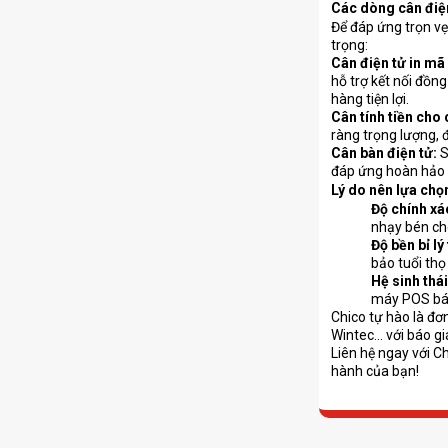
Các dòng cân điện
Để đáp ứng trọn vẹ
trọng:
Cân điện tử in mã 
hỗ trợ kết nối đồn
hàng tiện lợi.
Cân tính tiền cho
ràng trọng lượng, đ
Cân bàn điện tử:
S
đáp ứng hoàn hảo n
Lý do nên lựa chọ
Độ chính xác
nhạy bén cho
Độ bền bỉ l
bảo tuổi thọ
Hệ sinh thá
máy POS bá
Chico tự hào là đơ
Wintec... với báo 
Liên hệ ngay với C
hành của bạn!