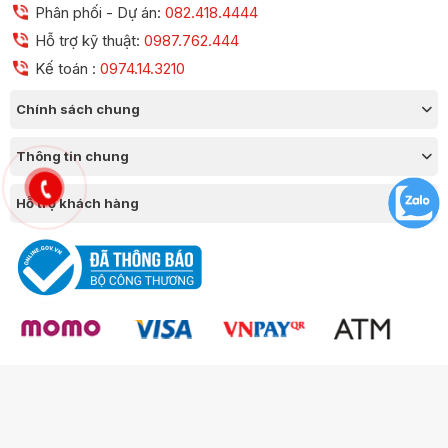
Phân phối - Dự án:
082.418.4444
Hỗ trợ kỹ thuật:
0987.762.444
Kế toán :
0974.14.3210
Chính sách chung
Thông tin chung
Hỗ trợ khách hàng
Công ty TNHH Thương Mại Chico GPKD số 0109377420 Sở KH & ĐT