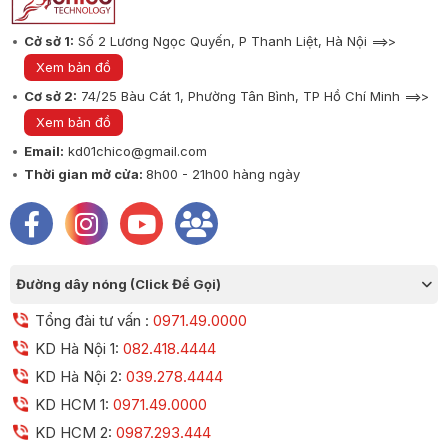
Cở sở 1:
Số 2 Lương Ngọc Quyến, P Thanh Liệt, Hà Nội ==>>
Xem bản đồ
Cơ sở 2:
74/25 Bàu Cát 1, Phường Tân Bình, TP Hồ Chí Minh ==>>
Xem bản đồ
Email:
kd01chico@gmail.com
Thời gian mở cửa:
8h00 - 21h00 hàng ngày
Đường dây nóng (Click Để Gọi)
Tổng đài tư vấn :
0971.49.0000
KD Hà Nội 1:
082.418.4444
KD Hà Nội 2:
039.278.4444
KD HCM 1:
0971.49.0000
KD HCM 2:
0987.293.444