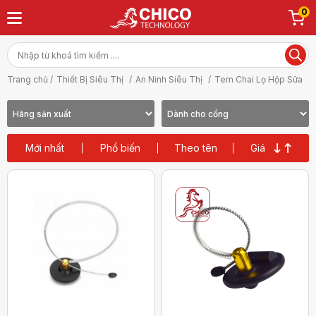
0
Trang chủ /
Thiết Bị Siêu Thị
/
An Ninh Siêu Thị
/
Tem Chai Lọ Hộp Sữa
Mới nhất
Phổ biến
Theo tên
Giá