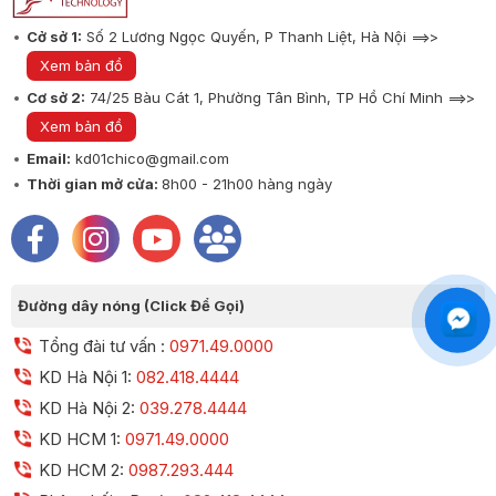
Cở sở 1:
Số 2 Lương Ngọc Quyến, P Thanh Liệt, Hà Nội ==>>
Xem bản đồ
Cơ sở 2:
74/25 Bàu Cát 1, Phường Tân Bình, TP Hồ Chí Minh ==>>
Xem bản đồ
Email:
kd01chico@gmail.com
Thời gian mở cửa:
8h00 - 21h00 hàng ngày
Đường dây nóng (Click Để Gọi)
Tổng đài tư vấn :
0971.49.0000
KD Hà Nội 1:
082.418.4444
KD Hà Nội 2:
039.278.4444
KD HCM 1:
0971.49.0000
KD HCM 2:
0987.293.444