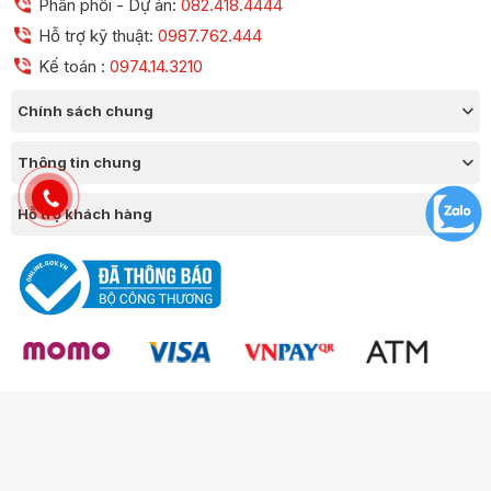
Phân phối - Dự án:
082.418.4444
Hỗ trợ kỹ thuật:
0987.762.444
Kế toán :
0974.14.3210
Chính sách chung
Thông tin chung
Hỗ trợ khách hàng
Công ty TNHH Thương Mại Chico GPKD số 0109377420 Sở KH & ĐT
Thành phố Hà Nội.