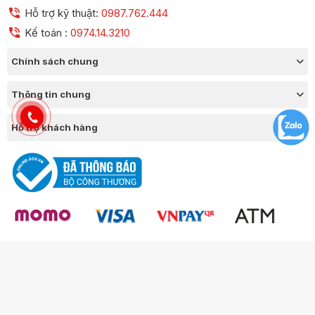
Hỗ trợ kỹ thuật:
0987.762.444
Kế toán :
0974.14.3210
Chính sách chung
Thông tin chung
Hỗ trợ khách hàng
Công ty TNHH Thương Mại Chico GPKD số 0109377420 Sở KH & ĐT
Thành phố Hà Nội.