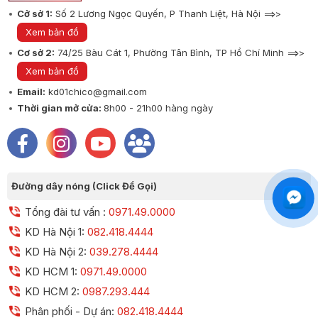
Cở sở 1:
Số 2 Lương Ngọc Quyến, P Thanh Liệt, Hà Nội ==>>
Xem bản đồ
Cơ sở 2:
74/25 Bàu Cát 1, Phường Tân Bình, TP Hồ Chí Minh ==>>
Xem bản đồ
Email:
kd01chico@gmail.com
Thời gian mở cửa:
8h00 - 21h00 hàng ngày
Đường dây nóng (Click Để Gọi)
Tổng đài tư vấn :
0971.49.0000
KD Hà Nội 1:
082.418.4444
KD Hà Nội 2:
039.278.4444
KD HCM 1:
0971.49.0000
KD HCM 2:
0987.293.444
Phân phối - Dự án:
082.418.4444