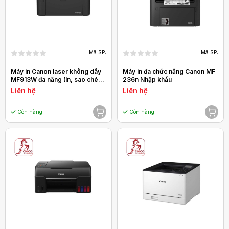
Mã SP:
Mã SP:
Máy in Canon laser không dây
Máy in đa chức năng Canon MF
MF913W đa năng (In, sao chép,
236n Nhập khẩu
Scan)
Liên hệ
Liên hệ
Còn hàng
Còn hàng