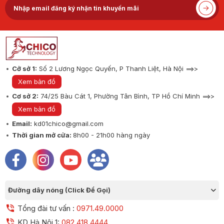
Cở sở 1:
Số 2 Lương Ngọc Quyến, P Thanh Liệt, Hà Nội ==>>
Xem bản đồ
Cơ sở 2:
74/25 Bàu Cát 1, Phường Tân Bình, TP Hồ Chí Minh ==>>
Xem bản đồ
Email:
kd01chico@gmail.com
Thời gian mở cửa:
8h00 - 21h00 hàng ngày
Đường dây nóng (Click Để Gọi)
Tổng đài tư vấn :
0971.49.0000
KD Hà Nội 1:
082.418.4444