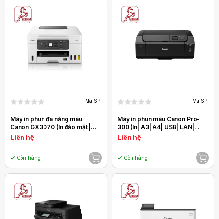
Mã SP:
Mã SP:
Máy in phun đa năng màu
Máy in phun màu Canon Pro-
Canon GX3070 (In đảo mặt |
300 (In| A3| A4| USB| LAN|
Copy| Scan| A4| A5| USB| WIFI)
WIFI)
Liên hệ
Liên hệ
Còn hàng
Còn hàng