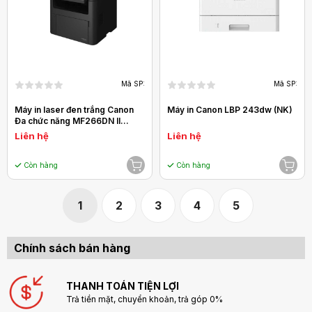
Mã SP:
Mã SP:
Máy in laser đen trắng Canon
Máy in Canon LBP 243dw (NK)
Đa chức năng MF266DN II
(A4/A5/ In/ Copy/ Scan/ Đảo
Liên hệ
Liên hệ
mặt/ USB/ LAN)
Còn hàng
Còn hàng
1
2
3
4
5
Chính sách bán hàng
THANH TOÁN TIỆN LỢI
Trả tiền mặt, chuyển khoản, trả góp 0%