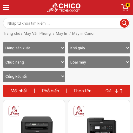
0
Trang chủ /
Máy Văn Phòng
/
Máy In
/
Máy in Canon
Mới nhất
Phổ biến
Theo tên
Giá