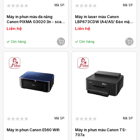
Mã SP:
Mã SP:
Máy in phun màu đa năng
Máy in laser màu Canon
Canon PIXMA G3020 (In - scan
LBP673CDW (A4/A5/ Đảo mặt/
- copy - Wifi)
USB/ LAN/ WIFI) chính hãng
Liên hệ
Liên hệ
Còn hàng
Còn hàng
Mã SP:
Mã SP:
Máy in phun Canon E560 Wifi
Máy in phun màu Canon TS-
707a