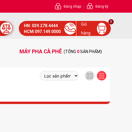
|
Đăng nhập
Đăng ký
0
Giỏ
HN: 039.278.4444
HCM:097.149.0000
hàng
MÁY PHA CÀ PHÊ
(TỔNG
0
SẢN PHẨM)