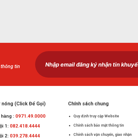
 thông tin
nóng (Click Để Gọi)
Chính sách chung
 hàng :
0971.49.0000
Quy định truy cập Website
ội 1:
082.418.4444
Chính sách bảo mật thông tin
Chính sách vận chuyển, giao nhận
ội 2:
039.278.4444