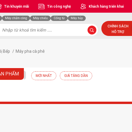
Tin khuyến mãi
Tin công nghệ
Khách hàng triển khai
Máy chấm công
Máy chiếu
Cổng từ
Máy hủy
CHÍNH SÁCH
HỖ TRỢ
Bị Bếp
/
Máy pha cà phê
ẢN PHẨM
MỚI NHẤT
GIÁ TĂNG DẦN