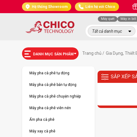
Hệ thống Showroom
Liên hệ với Chico
Máy quét
Máy in bill
Tất cả danh mục
Trang chủ /
Gia Dụng, Thiết 
DANH MỤC SẢN PHẨM
Máy pha cà phê tự động
SẮP XẾP S
Máy pha cà phê bán tự động
Máy pha cà phê chuyện nghiệp
Máy pha cà phê viên nén
Ấm pha cà phê
Máy xay cà phê