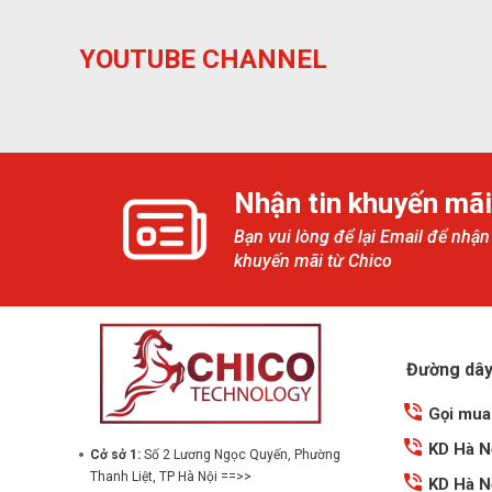
YOUTUBE CHANNEL
Nhận tin khuyến mãi
Bạn vui lòng để lại Email để nhận
khuyến mãi từ Chico
Đường dây 
Gọi mua
KD Hà N
Cở sở 1:
Số 2 Lương Ngọc Quyến, Phường
Thanh Liệt, TP Hà Nội ==>>
KD Hà N