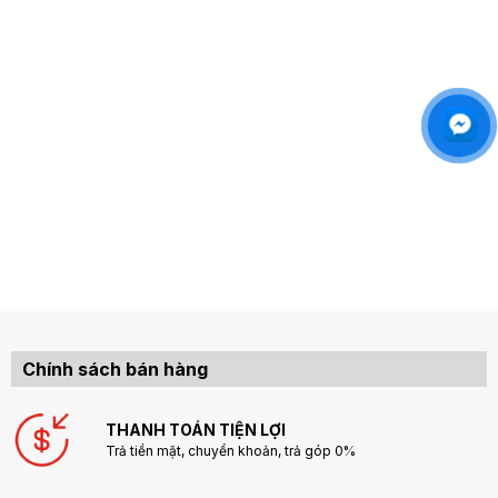
tiết nhỏ, tốc độ cao, phù hợp với doanh nghiệp vừa và lớn đang
tìm kiếm giải pháp in ấn đáng tin cậy trong dài hạn.
Kết luận
Zebra ZT231 - 300dpi là lựa chọn tuyệt vời cho các doanh
nghiệp đang tìm kiếm giải pháp in mã vạch công nghiệp chất
lượng cao, đáng tin cậy và dễ tích hợp. Với độ phân giải cao,
hiệu suất ổn định, khả năng kết nối linh hoạt và thiết kế thông
minh, ZT231 - 300dpi không chỉ đáp ứng được nhu cầu hiện tại
mà còn có khả năng mở rộng cho tương lai.
Việc đầu tư vào một chiếc máy in tem nhãn chuyên nghiệp như
Zebra ZT231 - 300dpi sẽ giúp doanh nghiệp nâng cao năng
suất, quản lý kho hiệu quả và tối ưu hóa quy trình vận hành – từ
đó tăng tính cạnh tranh trên thị trường.
Chính sách bán hàng
THANH TOÁN TIỆN LỢI
Trả tiền mặt, chuyển khoản, trả góp 0%