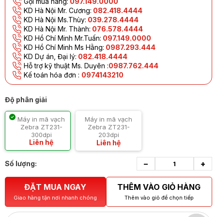
Gọi mua hàng:
097.149.0000
KD Hà Nội Mr. Cương:
082.418.4444
KD Hà Nội Ms.Thùy:
039.278.4444
KD Hà Nội Mr. Thành:
076.578.4444
KD Hồ Chí Minh Mr.Tuấn:
097.149.0000
KD Hồ Chí Minh Ms Hằng:
0987.293.444
KD Dự án, Đại lý:
082.418.4444
Hỗ trợ kỹ thuật Ms. Duyên :
0987.762.444
Kế toán hóa đơn :
0974143210
Độ phân giải
Máy in mã vạch
Máy in mã vạch
Zebra ZT231-
Zebra ZT231-
203dpi
300dpi
Liên hệ
Liên hệ
−
+
Số lượng:
ĐẶT MUA NGAY
THÊM VÀO GIỎ HÀNG
Giao hàng tận nơi nhanh chóng
Thêm vào giỏ để chọn tiếp