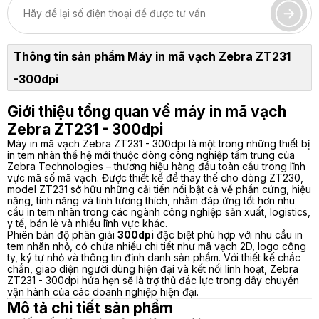
Thông tin sản phẩm Máy in mã vạch Zebra ZT231
-300dpi
Giới thiệu tổng quan về máy in mã vạch
Zebra ZT231 - 300dpi
Máy in mã vạch Zebra ZT231 - 300dpi là một trong những thiết bị
in tem nhãn thế hệ mới thuộc dòng công nghiệp tầm trung của
Zebra Technologies – thương hiệu hàng đầu toàn cầu trong lĩnh
vực mã số mã vạch. Được thiết kế để thay thế cho dòng ZT230,
model ZT231 sở hữu những cải tiến nổi bật cả về phần cứng, hiệu
năng, tính năng và tính tương thích, nhằm đáp ứng tốt hơn nhu
cầu in tem nhãn trong các ngành công nghiệp sản xuất, logistics,
y tế, bán lẻ và nhiều lĩnh vực khác.
Phiên bản độ phân giải
300dpi
đặc biệt phù hợp với nhu cầu in
tem nhãn nhỏ, có chứa nhiều chi tiết như mã vạch 2D, logo công
ty, ký tự nhỏ và thông tin định danh sản phẩm. Với thiết kế chắc
chắn, giao diện người dùng hiện đại và kết nối linh hoạt, Zebra
ZT231 - 300dpi hứa hẹn sẽ là trợ thủ đắc lực trong dây chuyền
vận hành của các doanh nghiệp hiện đại.
Mô tả chi tiết sản phẩm