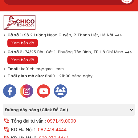
Cở sở 1:
Số 2 Lương Ngọc Quyến, P Thanh Liệt, Hà Nội ==>>
Xem bản đồ
Cơ sở 2:
74/25 Bàu Cát 1, Phường Tân Bình, TP Hồ Chí Minh ==>>
Xem bản đồ
Email:
kd01chico@gmail.com
Thời gian mở cửa:
8h00 - 21h00 hàng ngày
Đường dây nóng (Click Để Gọi)
Tổng đài tư vấn :
0971.49.0000
KD Hà Nội 1:
082.418.4444