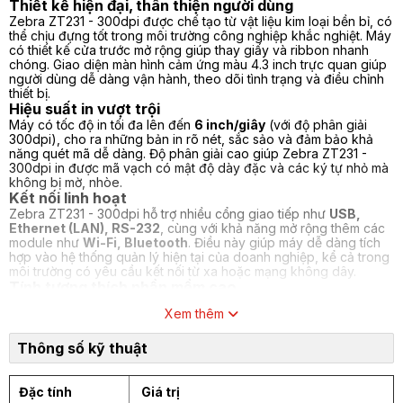
Thiết kế hiện đại, thân thiện người dùng
Zebra ZT231 - 300dpi được chế tạo từ vật liệu kim loại bền bỉ, có
thể chịu đựng tốt trong môi trường công nghiệp khắc nghiệt. Máy
có thiết kế cửa trước mở rộng giúp thay giấy và ribbon nhanh
chóng. Giao diện màn hình cảm ứng màu 4.3 inch trực quan giúp
người dùng dễ dàng vận hành, theo dõi tình trạng và điều chỉnh
thiết bị.
Hiệu suất in vượt trội
Máy có tốc độ in tối đa lên đến
6 inch/giây
(với độ phân giải
300dpi), cho ra những bản in rõ nét, sắc sảo và đảm bảo khả
năng quét mã dễ dàng. Độ phân giải cao giúp Zebra ZT231 -
300dpi in được mã vạch có mật độ dày đặc và các ký tự nhỏ mà
không bị mờ, nhòe.
Kết nối linh hoạt
Zebra ZT231 - 300dpi hỗ trợ nhiều cổng giao tiếp như
USB,
Ethernet (LAN), RS-232
, cùng với khả năng mở rộng thêm các
module như
Wi-Fi, Bluetooth
. Điều này giúp máy dễ dàng tích
hợp vào hệ thống quản lý hiện tại của doanh nghiệp, kể cả trong
môi trường có yêu cầu kết nối từ xa hoặc mạng không dây.
Tính tương thích phần mềm cao
Máy in tương thích với các phần mềm in tem phổ biến như
Xem thêm
BarTender, ZebraDesigner, NiceLabel
, cùng các ngôn ngữ
lập trình như
ZPL, EPL
giúp tối ưu khả năng tùy chỉnh. Ngoài ra,
Zebra còn hỗ trợ nền tảng
Print DNA
gồm nhiều công cụ hỗ trợ
Thông số kỹ thuật
quản lý và bảo mật thiết bị.
Thông số kỹ thuật máy in Zebra ZT231 -
Đặc tính
Giá trị