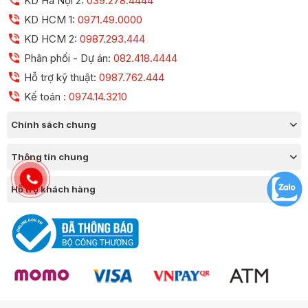
KD Hà Nội 2:
039.278.4444
KD HCM 1:
0971.49.0000
KD HCM 2:
0987.293.444
Phân phối - Dự án:
082.418.4444
Hỗ trợ kỹ thuật:
0987.762.444
Kế toán :
0974.14.3210
Chính sách chung
Thông tin chung
Hỗ trợ khách hàng